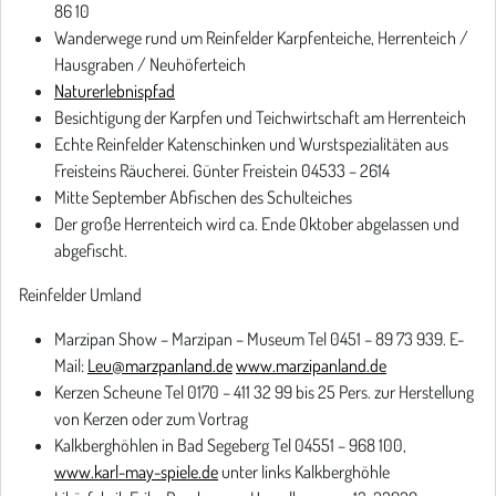
86 10
Wanderwege rund um Reinfelder Karpfenteiche, Herrenteich /
Hausgraben / Neuhöferteich
Naturerlebnispfad
Besichtigung der Karpfen und Teichwirtschaft am Herrenteich
Echte Reinfelder Katenschinken und Wurstspezialitäten aus
Freisteins Räucherei. Günter Freistein 04533 – 2614
Mitte September Abfischen des Schulteiches
Der große Herrenteich wird ca. Ende Oktober abgelassen und
abgefischt.
Reinfelder Umland
Marzipan Show – Marzipan – Museum Tel 0451 – 89 73 939. E-
Mail:
Leu@marzpanland.de
www.marzipanland.de
Kerzen Scheune Tel 0170 – 411 32 99 bis 25 Pers. zur Herstellung
von Kerzen oder zum Vortrag
Kalkberghöhlen in Bad Segeberg Tel 04551 – 968 100,
www.karl-may-spiele.de
unter links Kalkberghöhle